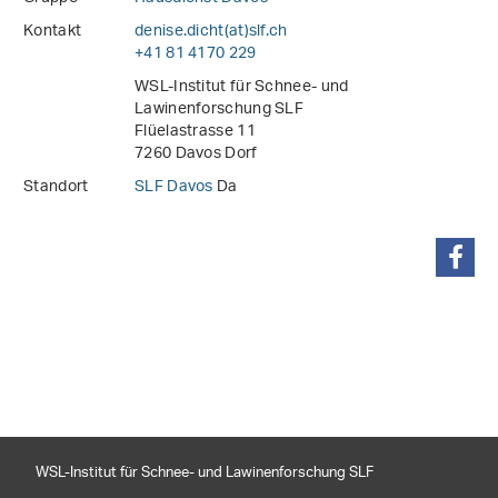
Kontakt
denise.dicht(at)slf
.
ch
+41 81 4170 229
WSL-Institut für Schnee- und
Lawinenforschung SLF
Flüelastrasse 11
7260 Davos Dorf
Standort
SLF Davos
Da
teilen
WSL-Institut für Schnee- und Lawinenforschung SLF