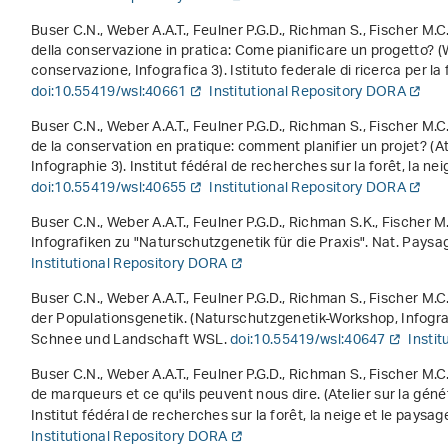
Buser C.N., Weber A.A.T., Feulner P.G.D., Richman S., Fischer M.C
della conservazione in pratica: Come pianificare un progetto?
(W
conservazione, Infografica 3). Istituto federale di ricerca per la
doi:10.55419/wsl:40661
Institutional Repository DORA
Buser C.N., Weber A.A.T., Feulner P.G.D., Richman S., Fischer M.C
de la conservation en pratique: comment planifier un projet?
(At
Infographie 3). Institut fédéral de recherches sur la forêt, la n
doi:10.55419/wsl:40655
Institutional Repository DORA
Buser C.N., Weber A.A.T., Feulner P.G.D., Richman S.K., Fischer M
Infografiken zu "Naturschutzgenetik für die Praxis". Nat. Paysag.
Institutional Repository DORA
Buser C.N., Weber A.A.T., Feulner P.G.D., Richman S., Fischer M.C
der Populationsgenetik
. (Naturschutzgenetik-Workshop, Infograf
Schnee und Landschaft WSL.
doi:10.55419/wsl:40647
Insti
Buser C.N., Weber A.A.T., Feulner P.G.D., Richman S., Fischer M.C
de marqueurs et ce qu'ils peuvent nous dire
. (Atelier sur la gén
Institut fédéral de recherches sur la forêt, la neige et le paysa
Institutional Repository DORA