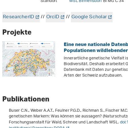
Standort
WSL Birmensdorf
Bi MG C 34
ResearcherID
//
OrciD
//
Google Scholar
Projekte
Eine neue nationale Datenb
Populationen wildlebender
Innerartliche genetische Vielfalt i
Biodiversität. Deshalb erarbeitet
Datenbank mit Daten zur genetisch
Arten der Schweiz aufzubauen.
Publikationen
Buser C.N., Weber A.A.T., Feulner P.G.D., Richman S., Fischer M.C
genetischen Markern: Was können sie aussagen?
(Naturschutzg
Forschungsanstalt für Wald, Schnee und Landschaft WSL.
doi: