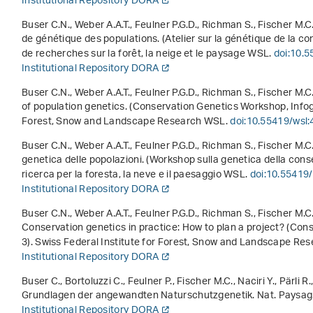
Institutional Repository DORA
Buser C.N., Weber A.A.T., Feulner P.G.D., Richman S., Fischer M.C
de génétique des populations
. (Atelier sur la génétique de la co
de recherches sur la forêt, la neige et le paysage WSL.
doi:10.
Institutional Repository DORA
Buser C.N., Weber A.A.T., Feulner P.G.D., Richman S., Fischer M.C
of population genetics
. (Conservation Genetics Workshop, Infogr
Forest, Snow and Landscape Research WSL.
doi:10.55419/wsl
Buser C.N., Weber A.A.T., Feulner P.G.D., Richman S., Fischer M.C
genetica delle popolazioni
. (Workshop sulla genetica della conse
ricerca per la foresta, la neve e il paesaggio WSL.
doi:10.55419
Institutional Repository DORA
Buser C.N., Weber A.A.T., Feulner P.G.D., Richman S., Fischer M.C
Conservation genetics in practice: How to plan a project?
(Cons
3). Swiss Federal Institute for Forest, Snow and Landscape R
Institutional Repository DORA
Buser C., Bortoluzzi C., Feulner P., Fischer M.C., Naciri Y., Pärli R
Grundlagen der angewandten Naturschutzgenetik. Nat. Paysag. N
Institutional Repository DORA