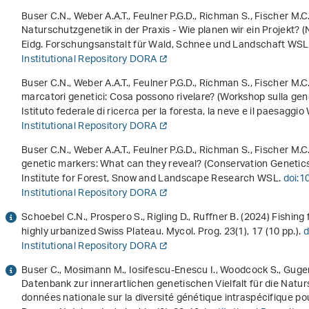
Buser C.N., Weber A.A.T., Feulner P.G.D., Richman S., Fischer M.C
Naturschutzgenetik in der Praxis - Wie planen wir ein Projekt?
(
Eidg. Forschungsanstalt für Wald, Schnee und Landschaft WSL
Institutional Repository DORA
Buser C.N., Weber A.A.T., Feulner P.G.D., Richman S., Fischer M.C
marcatori genetici: Cosa possono rivelare?
(Workshop sulla gene
Istituto federale di ricerca per la foresta, la neve e il paesaggi
Institutional Repository DORA
Buser C.N., Weber A.A.T., Feulner P.G.D., Richman S., Fischer M.C
genetic markers: What can they reveal?
(Conservation Genetics
Institute for Forest, Snow and Landscape Research WSL.
doi:1
Institutional Repository DORA
Schoebel C.N., Prospero S., Rigling D., Ruffner B. (2024) Fishing
highly urbanized Swiss Plateau. Mycol. Prog.
23
(1), 17 (10 pp.).
d
Institutional Repository DORA
Buser C., Mosimann M., Iosifescu-Enescu I., Woodcock S., Gugerl
Datenbank zur innerartlichen genetischen Vielfalt für die Natur
données nationale sur la diversité génétique intraspécifique pou