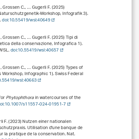
., Grossen C., … Gugerli F. (2025)
Naturschutzgenetik-Workshop, Infografik 3).
.
doi:10.55419/wsl:40649
., Grossen C., … Gugerli F. (2025)
Tipi di
tica della conservazione, Infografica 1).
o WSL.
doi:10.55419/wsl:40657
., Grossen C., … Gugerli F. (2025)
Types of
 Workshop, Infographic 1). Swiss Federal
0.55419/wsl:40663
 for
Phytophthora
in watercourses of the
oi:10.1007/s11557-024-01951-7
i F. (2023) Nutzen einer nationalen
schutzpraxis. Utilisation d'une banque de
r la pratique de la conservation. Nat.