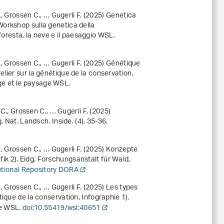
., Grossen C., … Gugerli F. (2025)
Genetica
orkshop sulla genetica della
 foresta, la neve e il paesaggio WSL.
., Grossen C., … Gugerli F. (2025)
Génétique
elier sur la génétique de la conservation,
eige et le paysage WSL.
.C., Grossen C., … Gugerli F. (2025)
 Nat. Landsch. Inside. (4), 35-36.
., Grossen C., … Gugerli F. (2025)
Konzepte
ik 2). Eidg. Forschungsanstalt für Wald,
tutional Repository DORA
., Grossen C., … Gugerli F. (2025)
Les types
étique de la conservation, Infographie 1).
ge WSL.
doi:10.55419/wsl:40651