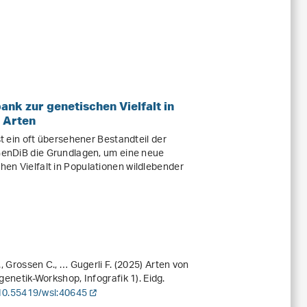
ank zur genetischen Vielfalt in
 Arten
st ein oft übersehener Bestandteil der
 GenDiB die Grundlagen, um eine neue
en Vielfalt in Populationen wildlebender
., Grossen C., … Gugerli F. (2025)
Arten von
enetik-Workshop, Infografik 1). Eidg.
10.55419/wsl:40645