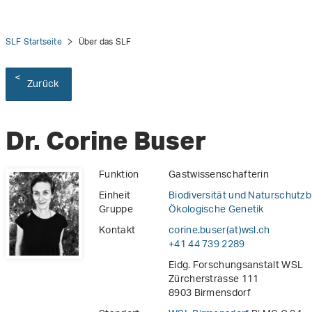
SLF Startseite
Über das SLF
Zurück
Dr. Corine Buser
Funktion
Gastwissenschafterin
Einheit
Biodiversität und Naturschutzb
Gruppe
Ökologische Genetik
Kontakt
corine.buser(at)wsl
.
ch
+41 44 739 2289
Eidg. Forschungsanstalt WSL
Zürcherstrasse 111
8903 Birmensdorf