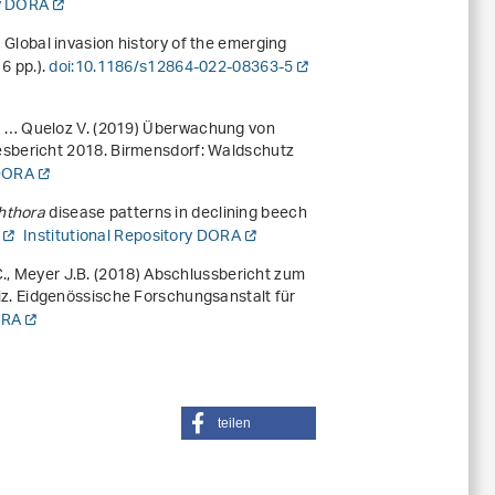
ry DORA
) Global invasion history of the emerging
16 pp.).
doi:10.1186/s12864-022-08363-5
., … Queloz V. (2019)
Überwachung von
esbericht 2018
. Birmensdorf: Waldschutz
 DORA
hthora
disease patterns in declining beech
Institutional Repository DORA
., Meyer J.B. (2018)
Abschlussbericht zum
iz
. Eidgenössische Forschungsanstalt für
ORA
teilen