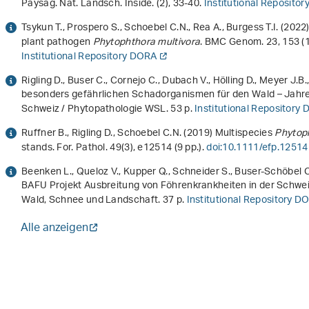
Paysag. Nat. Landsch. Inside. (2), 33-40.
Institutional Reposito
Tsykun T., Prospero S., Schoebel C.N., Rea A., Burgess T.I. (2022
plant pathogen
Phytophthora multivora
. BMC Genom.
23
, 153 (
Institutional Repository DORA
Rigling D., Buser C., Cornejo C., Dubach V., Hölling D., Meyer J.B
besonders gefährlichen Schadorganismen für den Wald – Jahr
Schweiz / Phytopathologie WSL. 53 p.
Institutional Repository
Ruffner B., Rigling D., Schoebel C.N. (2019) Multispecies
Phytop
stands. For. Pathol.
49
(3), e12514 (9 pp.).
doi:10.1111/efp.12514
Beenken L., Queloz V., Kupper Q., Schneider S., Buser-Schöbel C
BAFU Projekt Ausbreitung von Föhrenkrankheiten in der Schwe
Wald, Schnee und Landschaft. 37 p.
Institutional Repository D
Alle anzeigen