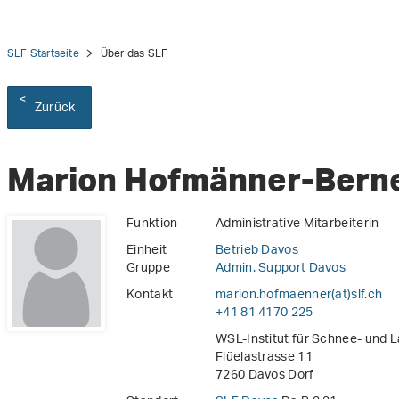
SLF Startseite
Über das SLF
Zurück
Marion Hofmänner-Bern
Funktion
Administrative Mitarbeiterin
Einheit
Betrieb Davos
Gruppe
Admin. Support Davos
Kontakt
marion.hofmaenner(at)slf
.
ch
+41 81 4170 225
WSL-Institut für Schnee- und 
Flüelastrasse 11
7260 Davos Dorf