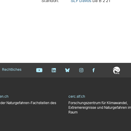
Standort
SLF Davos
Da B 2 21
Rechtliches
en.ch
cerc.slf.ch
der Naturgefahren-Fachstellen des
Forschungszentrum für Klimawandel,
Extremereignisse und Naturgefahren im
Raum