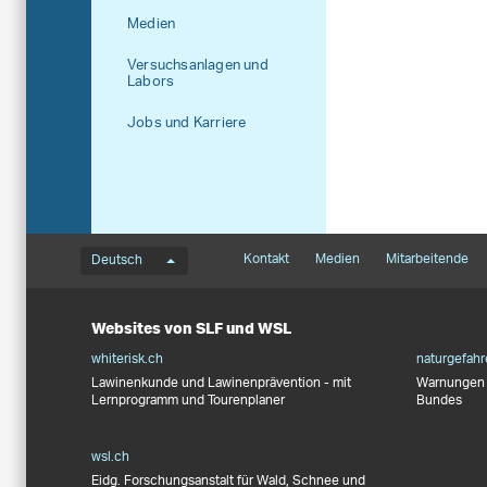
Medien
Versuchsanlagen und
Labors
Jobs und Karriere
Sprachmenü
Footernavigation
Kontakt
Medien
Mitarbeitende
Deutsch
Websites von SLF und WSL
whiterisk.ch
naturgefahr
Lawinenkunde und Lawinenprävention - mit
Warnungen 
Lernprogramm und Tourenplaner
Bundes
wsl.ch
Eidg. Forschungsanstalt für Wald, Schnee und