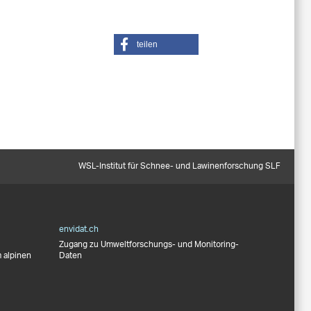
teilen
WSL-Institut für Schnee- und Lawinenforschung SLF
envidat.ch
Zugang zu Umweltforschungs- und Monitoring-
 alpinen
Daten