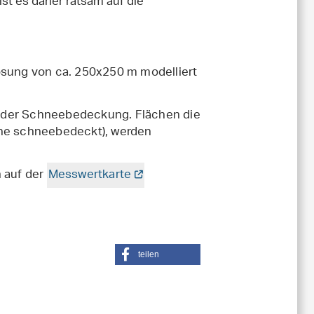
ist es daher ratsam auf die
ösung von ca. 250x250 m modelliert
d der Schneebedeckung. Flächen die
che schneebedeckt), werden
n auf der
Messwertkarte
teilen