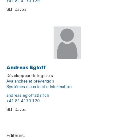
+41 81 4170 129
SLF Davos
Andreas Egloff
Développeur de logiciels
Avalanches et prévention
Systèmes d’alerte et d’information
andreas.egloff(at)slf
.
ch
+41 81 4170 120
SLF Davos
Éditeurs: