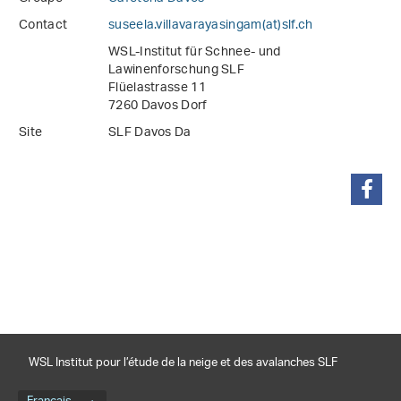
Contact
suseela.villavarayasingam(at)slf
.
ch
WSL-Institut für Schnee- und
Lawinenforschung SLF
Flüelastrasse 11
7260 Davos Dorf
Site
SLF Davos Da
partager
WSL Institut pour l’étude de la neige et des avalanches SLF