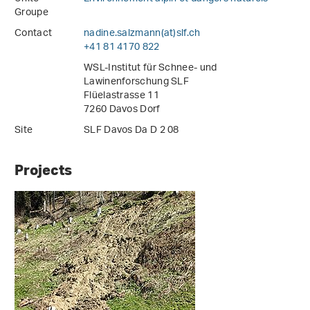
Groupe
Contact
nadine.salzmann(at)slf
.
ch
+41 81 4170 822
WSL-Institut für Schnee- und
Lawinenforschung SLF
Flüelastrasse 11
7260 Davos Dorf
Site
SLF Davos Da D 2 08
Projects