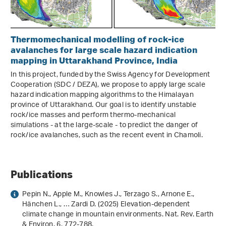
Thermomechanical modelling of rock-ice
avalanches for large scale hazard indication
mapping in Uttarakhand Province, India
In this project, funded by the Swiss Agency for Development
Cooperation (SDC / DEZA), we propose to apply large scale
hazard indication mapping algorithms to the Himalayan
province of Uttarakhand. Our goal is to identify unstable
rock/ice masses and perform thermo-mechanical
simulations - at the large-scale - to predict the danger of
rock/ice avalanches, such as the recent event in Chamoli.
Publications
Pepin N., Apple M., Knowles J., Terzago S., Arnone E.,
Hänchen L., … Zardi D. (2025) Elevation-dependent
climate change in mountain environments. Nat. Rev. Earth
& Environ.
6
, 772-788.