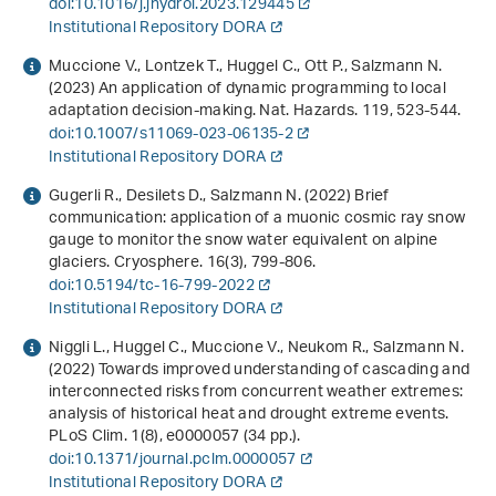
doi:10.1016/j.jhydrol.2023.129445
Institutional Repository DORA
Muccione V., Lontzek T., Huggel C., Ott P., Salzmann N.
(2023) An application of dynamic programming to local
adaptation decision-making. Nat. Hazards.
119
, 523-544.
doi:10.1007/s11069-023-06135-2
Institutional Repository DORA
Gugerli R., Desilets D., Salzmann N. (2022) Brief
communication: application of a muonic cosmic ray snow
gauge to monitor the snow water equivalent on alpine
glaciers. Cryosphere.
16
(3), 799-806.
doi:10.5194/tc-16-799-2022
Institutional Repository DORA
Niggli L., Huggel C., Muccione V., Neukom R., Salzmann N.
(2022) Towards improved understanding of cascading and
interconnected risks from concurrent weather extremes:
analysis of historical heat and drought extreme events.
PLoS Clim.
1
(8), e0000057 (34 pp.).
doi:10.1371/journal.pclm.0000057
Institutional Repository DORA