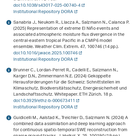
doi:10.1038/s43017-025-00740-4
Institutional Repository DORA
Sanabria J., Neukom R., Llacza A., Salzmann N., Calanca P.
(2025) Representation of extreme El Niño events and
associated atmospheric moisture flux divergence in the
central-eastern tropical Pacific in a CMIP6 model
ensemble. Weather Clim. Extrem.
47
, 100746 (14 pp.).
doi:10.1016/j.wace.2025.100746
Institutional Repository DORA
Brunner C., Lordan-Perret R., Cadelli E., Salzmann N.,
Karger D.N., Zimmermann N.E. (2024)
Gekoppelte
Herausforderungen für die Schweiz: Schnittstellen im
Klimaschutz, Biodiversitätsschutz, Energiesicherheit und
Landschaftsschutz. Whitepaper
. ETH Zürich. 18 p.
doi:10.3929/ethz-b-000673411
Institutional Repository DORA
Guidicelli M., Aalstad K., Treichler D., Salzmann N. (2024) A
combined data assimilation and deep learning approach
for continuous spatio-temporal SWE reconstruction from