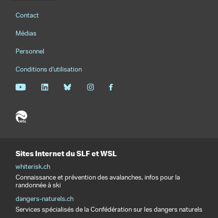
Footernavigation
Contact
Médias
Personnel
Conditions d'utilisation
Sites Internet du SLF et WSL
whiterisk.ch
Connaissance et prévention des avalanches, infos pour la
randonnée à ski
dangers-naturels.ch
Services spécialisés de la Confédération sur les dangers naturels