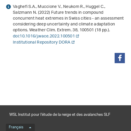
Vaghefi S.A., Muccione V., Neukom R., Huggel C.,
Salzmann N. (2022) Future trends in compound
concurrent heat extremes in Swiss cities - an assessment
considering deep uncertainty and climate adaptation
options. Weather Clim. Extrem.
38
, 100501 (18 pp.).
doi:10.1016/j.wace.2022.100501
Institutional Repository DORA
partager
WSL Institut pour l’étude de la neige et des avalanches SLF
Menu de langue
Français