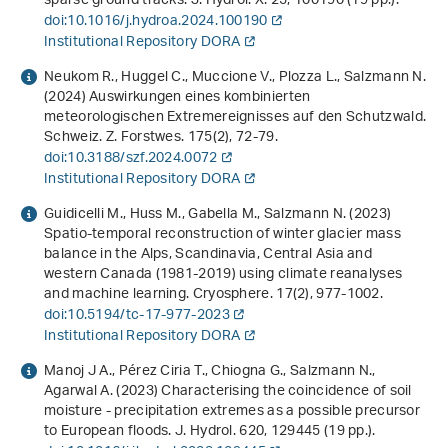
sparse ground tracks. J. Hydrol. X.
25
, 100190 (19 pp.).
doi:10.1016/j.hydroa.2024.100190
Institutional Repository DORA
Neukom R., Huggel C., Muccione V., Plozza L., Salzmann N.
(2024) Auswirkungen eines kombinierten
meteorologischen Extremereignisses auf den Schutzwald.
Schweiz. Z. Forstwes.
175
(2), 72-79.
doi:10.3188/szf.2024.0072
Institutional Repository DORA
Guidicelli M., Huss M., Gabella M., Salzmann N. (2023)
Spatio-temporal reconstruction of winter glacier mass
balance in the Alps, Scandinavia, Central Asia and
western Canada (1981-2019) using climate reanalyses
and machine learning. Cryosphere.
17
(2), 977-1002.
doi:10.5194/tc-17-977-2023
Institutional Repository DORA
Manoj J A., Pérez Ciria T., Chiogna G., Salzmann N.,
Agarwal A. (2023) Characterising the coincidence of soil
moisture - precipitation extremes as a possible precursor
to European floods. J. Hydrol.
620
, 129445 (19 pp.).