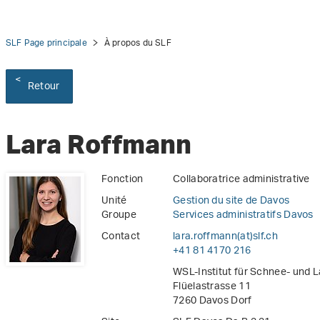
SLF Page principale
À propos du SLF
Retour
Lara Roffmann
Fonction
Collaboratrice administrative
Unité
Gestion du site de Davos
Groupe
Services administratifs Davos
Contact
lara.roffmann(at)slf
.
ch
+41 81 4170 216
WSL-Institut für Schnee- und 
Flüelastrasse 11
7260 Davos Dorf