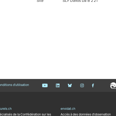
Site
SLF Davos Da B 2 21
nditions d'utilisation
urels.ch
envidat.ch
écialisés de la Confédération sur les
Accès à des données d'observation