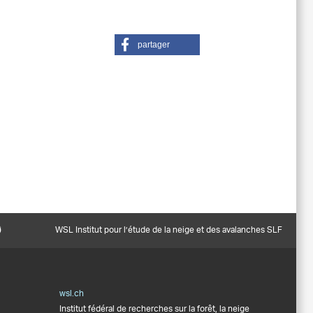
partager
WSL Institut pour l’étude de la neige et des avalanches SLF
wsl.ch
Institut fédéral de recherches sur la forêt, la neige