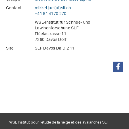
Contact
mikkel.juel(at)slf
.
ch
+41 81 4170 270
WSL-Institut für Schnee- und
Lawinenforschung SLF
Flüelastrasse 11
7260 Davos Dorf
Site
SLF Davos Da D 2 11
partager
WSL Institut pour l’étude de la neige et des avalanches SLF