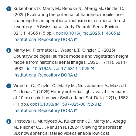
Kükenbrink D., Marty M., Rehush N., Abegg M., Ginzler C.
(2025) Evaluating the potential of handheld mobile laser
scanning for an operational inclusion in a national forest
inventory – A Swiss case study. Remote Sens. Environ.
321
, 114685 (15 pp.).
doi:10.1016/j.rse.2025.114685
Institutional Repository DORA
Marty M., Piermattei L., Waser L.T., Ginzler C. (2025)
Countrywide digital surface models and vegetation height
models from historical aerial images. ESSD.
17
(11), 5811-
5832.
doi:10.5194/essd-17-5811-2025
Institutional Repository DORA
Webster C., Ginzler C., Marty M., Nussbaumer A., Mazzotti
G., Jonas T. (2025) Hourly potential light availability maps
at 10 m resolution over Switzerland. Sci. Data.
12
(1), 1882
(11 pp.).
doi:10.1038/s41597-025-06152-9
Institutional Repository DORA
Hristova H., Murtiyoso A., Kukenbrink D., Marty M., Abegg
M., Fischer C., … Rehush N. (2024) Viewing the forest in
3D: how spherical stereo videos enable low-cost