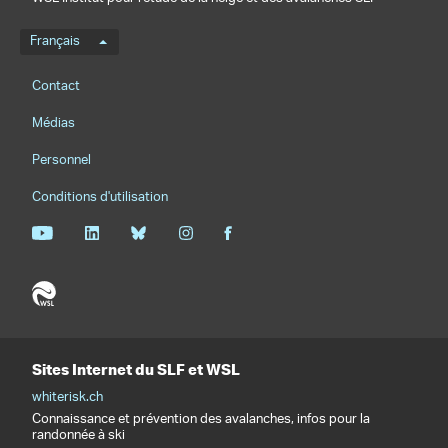
Menu de langue
Français
Footernavigation
Contact
Médias
Personnel
Conditions d'utilisation
Sites Internet du SLF et WSL
whiterisk.ch
Connaissance et prévention des avalanches, infos pour la
randonnée à ski