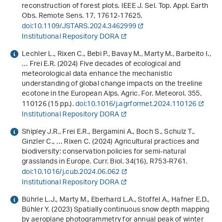
reconstruction of forest plots. IEEE J. Sel. Top. Appl. Earth
Obs. Remote Sens.
17
, 17612-17625.
doi:10.1109/JSTARS.2024.3462999
Institutional Repository DORA
Lechler L., Rixen C., Bebi P., Bavay M., Marty M., Barbeito I.,
… Frei E.R. (2024) Five decades of ecological and
meteorological data enhance the mechanistic
understanding of global change impacts on the treeline
ecotone in the European Alps. Agric. For. Meteorol.
355
,
110126 (15 pp.).
doi:10.1016/j.agrformet.2024.110126
Institutional Repository DORA
Shipley J.R., Frei E.R., Bergamini A., Boch S., Schulz T.,
Ginzler C., … Rixen C. (2024) Agricultural practices and
biodiversity: conservation policies for semi-natural
grasslands in Europe. Curr. Biol.
34
(16), R753-R761.
doi:10.1016/j.cub.2024.06.062
Institutional Repository DORA
Bührle L.J., Marty M., Eberhard L.A., Stoffel A., Hafner E.D.,
Bühler Y. (2023) Spatially continuous snow depth mapping
by aeroplane photogrammetry for annual peak of winter