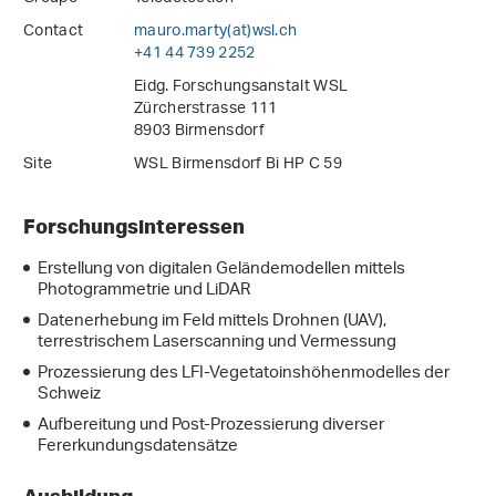
Contact
mauro.marty(at)wsl
.
ch
+41 44 739 2252
Eidg. Forschungsanstalt WSL
Zürcherstrasse 111
8903 Birmensdorf
Site
WSL Birmensdorf Bi HP C 59
Forschungsinteressen
Erstellung von digitalen Geländemodellen mittels
Photogrammetrie und LiDAR
Datenerhebung im Feld mittels Drohnen (UAV),
terrestrischem Laserscanning und Vermessung
Prozessierung des LFI-Vegetatoinshöhenmodelles der
Schweiz
Aufbereitung und Post-Prozessierung diverser
Fererkundungsdatensätze