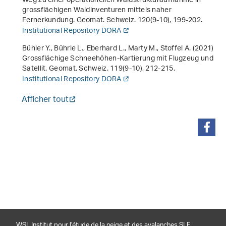
Weg zu einer operationellen Waldstrukturaufnahme in
grossflächigen Waldinventuren mittels naher
Fernerkundung. Geomat. Schweiz.
120
(9-10), 199-202.
Institutional Repository DORA
Bühler Y., Bührle L., Eberhard L., Marty M., Stoffel A. (2021)
Grossflächige Schneehöhen-Kartierung mit Flugzeug und
Satellit. Geomat. Schweiz.
119
(9-10), 212-215.
Institutional Repository DORA
Afficher tout
partager
WSL Institut pour l’étude de la neige et des avalanches SLF