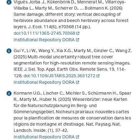
Vigués Jorba J., Kükenbrink D., Mennerat M., Villarroya‐
Villalba L., Marty M., Scherrer D., … Bollmann K. (2026)
Same damage, different story: vertical decoupling of
herbivore abundance and beech herbivory across forest
layers. J. Ecol.
114
(6), e70368 (14 pp.).
doi:10.1111/1365-2745.70368
Institutional Repository DORA
Gui Y., Li W., Wang Y., Xia X.G., Marty M., Ginzler C., Wang Z.
(2025) Multi-modal uncertainty robust tree cover
segmentation for high-resolution remote sensing images.
IEEE J. Sel. Top. Appl. Earth Obs. Remote Sens.
19
, 114-
128.
doi:10.1109/JSTARS.2025.3631272
Institutional Repository DORA
Kormann U.G., Lischer C., Michler S., Schürmann H., Spaar
R., Marty M., Huber N. (2025) Wiesenbrüter: neue Karten
für die Naturschutzplanung im Berg- und
Sömmerungsgebiet. Nicheurs prairiaux: nouvelles cartes
pour la planification de mesures de conservation dans les
régions de montagne et d'estivage. Nat. Paysag. Nat.
Landsch. Inside. (1), 37-42.
Institutional Repository DORA