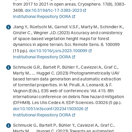
from 2017 to 2021 in open areas. Cryosphere.
17
(8), 3383-
3408.
doi:10.5194/tc-17-3383-2023
Institutional Repository DORA
Jiang Y., Rüetschi M., Garnot V.S.F., Marty M., Schindler K.,
Ginzler C., Wegner J.D. (2023) Accuracy and consistency
of space-based vegetation height maps for forest
dynamics in alpine terrain. Sci. Remote Sens.
8
, 100099
(15 pp.).
doi:10.1016/j.srs.2023.100099
Institutional Repository DORA
Schmucki G.R., Bartelt P., Bühler Y., Caviezel A., Graf C.,
Marty M., … Huggel C. (2023)
Photogrammetrically UAV
based terrain data generation and automatic extraction
of torrential properties
. In M. Pirulli, A. Leonardi, & F.
Vagnon (Eds.),
E3S web of conferences: Vol. 415
.
8th
international conference on debris flow hazard mitigation
(DFHM8)
. Les Ulis Cedex A: EDP Sciences. 03026 (5 pp.).
doi:10.1051/e3sconf/202341503026
Institutional Repository DORA
Schmucki G., Bartelt P., Bühler Y., Caviezel A., Graf C.,
Marty M., … Huggel C. (2023) Towards an automated