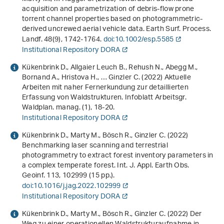
acquisition and parametrization of debris‐flow prone
torrent channel properties based on photogrammetric‐
derived uncrewed aerial vehicle data. Earth Surf. Process.
Landf.
48
(9), 1742-1764.
doi:10.1002/esp.5585
Institutional Repository DORA
Kükenbrink D., Allgaier Leuch B., Rehush N., Abegg M.,
Bornand A., Hristova H., … Ginzler C. (2022) Aktuelle
Arbeiten mit naher Fernerkundung zur detaillierten
Erfassung von Waldstrukturen. Infoblatt Arbeitsgr.
Waldplan. manag. (1), 18-20.
Institutional Repository DORA
Kükenbrink D., Marty M., Bösch R., Ginzler C. (2022)
Benchmarking laser scanning and terrestrial
photogrammetry to extract forest inventory parameters in
a complex temperate forest. Int. J. Appl. Earth Obs.
Geoinf.
113
, 102999 (15 pp.).
doi:10.1016/j.jag.2022.102999
Institutional Repository DORA
Kükenbrink D., Marty M., Bösch R., Ginzler C. (2022) Der