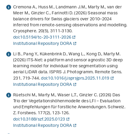
Cremona A., Huss M., Landmann J.M., Marty M., van der
Meer M., Ginzler C., Farinotti D. (2026) Seasonal mass
balance drivers for Swiss glaciers over 2010–2024
inferred from remote-sensing observations and modelling.
Cryosphere.
20
(5), 3111-3130.
doi:10.5194/tc-20-3111-2026
Institutional Repository DORA
Li B., Pang Y., Kükenbrink D., Wang L., Kong D., Marty M.
(2026) ITS-Net: a platform and sensor agnostic 3D deep
learning model for individual tree segmentation using
aerial LiDAR data. ISPRS J. Photogramm. Remote Sens.
231
, 719-744.
doi:10.1016/j.isprsjprs.2025.11.019
Institutional Repository DORA
Rüetschi M., Marty M., Waser L.T., Ginzler C. (2026) Das
Trio der Vegetationshöhenmodelle des LFI – Evaluation
und Empfehlungen für forstliche Anwendungen. Schweiz.
Z. Forstwes.
177
(2), 123-126.
doi:10.3188/szf.2025.0123
Institutional Repository DORA