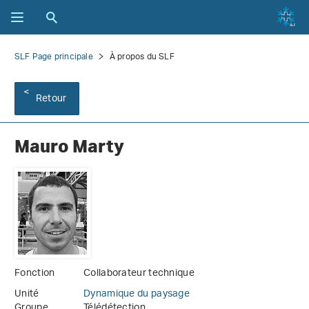
SLF Page principale
À propos du SLF
Retour
Mauro Marty
Fonction
Collaborateur technique
Unité
Dynamique du paysage
Groupe
Télédétection