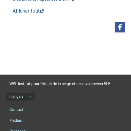
Afficher tout
partager
WSL Institut pour l’étude de la neige et des avalanches SLF
Menu de langue
Français
Footernavigation
Contact
Médias