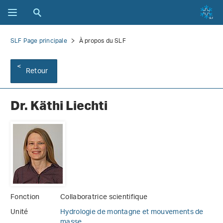
SLF Page principale
À propos du SLF
Retour
Dr. Käthi Liechti
Fonction
Collaboratrice scientifique
Unité
Hydrologie de montagne et mouvements de
masse