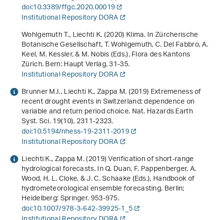
doi:10.3389/ffgc.2020.00019
Institutional Repository DORA
Wohlgemuth T., Liechti K. (2020) Klima. In Zürcherische
Botanische Gesellschaft, T. Wohlgemuth, C. Del Fabbro, A.
Keel, M. Kessler, & M. Nobis (Eds.),
Flora des Kantons
Zürich
. Bern: Haupt Verlag. 31-35.
Institutional Repository DORA
Brunner M.I., Liechti K., Zappa M. (2019) Extremeness of
recent drought events in Switzerland: dependence on
variable and return period choice. Nat. Hazards Earth
Syst. Sci.
19
(10), 2311-2323.
doi:10.5194/nhess-19-2311-2019
Institutional Repository DORA
Liechti K., Zappa M. (2019) Verification of short-range
hydrological forecasts. In Q. Duan, F. Pappenberger, A.
Wood, H. L. Cloke, & J. C. Schaake (Eds.),
Handbook of
hydrometeorological ensemble forecasting
. Berlin;
Heidelberg: Springer. 953-975.
doi:10.1007/978-3-642-39925-1_5
Institutional Repository DORA