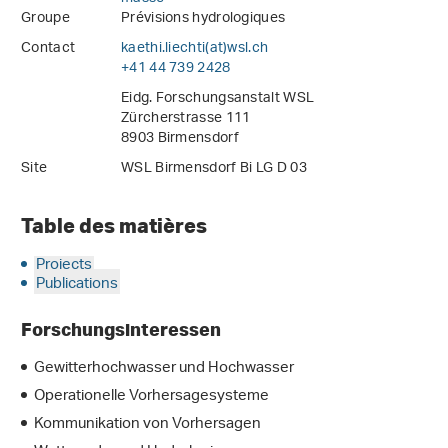
Groupe
Prévisions hydrologiques
Contact
kaethi.liechti(at)wsl
.
ch
+41 44 739 2428
Eidg. Forschungsanstalt WSL
Zürcherstrasse 111
8903 Birmensdorf
Site
WSL Birmensdorf Bi LG D 03
Table des matières
Projects
Publications
Forschungsinteressen
Gewitterhochwasser und Hochwasser
Operationelle Vorhersagesysteme
Kommunikation von Vorhersagen