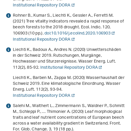
Institutional Repository DORA
Rohner B., Kumar S., Liechti K., Gessler A., Ferretti M.
(2021) Tree vitality indicators revealed a rapid response of
beech forests to the 2018 drought. Ecol. Indic.
120
,
106903 (10 pp.).
doi:10.1016/j.ecolind.2020.106903
Institutional Repository DORA
Liechti K., Badoux A., Andres N. (2020) Unwetterschäden
in der Schweiz 2019. Rutschungen, Murgänge,
Hochwasser und Sturzereignisse. Wasser Energ. Luft.
112
(2), 85-92.
Institutional Repository DORA
Liechti K., Barben M., Zappa M. (2020) Wasserhaushalt der
Schweiz 2019. Eine klimatologische Einordnung. Wasser
Energ. Luft.
112
(2), 93-94.
Institutional Repository DORA
Salehi M., Walthert L., Zimmermann S., Waldner P., Schmitt
M., Schleppi P., … Thimonier A. (2020) Leaf morphological
traits and leaf nutrient concentrations of European beech
across a water availability gradient in Switzerland. Front.
For. Glob. Change.
3
, 19 (18 pp.).