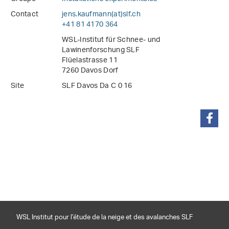
Contact
jens.kaufmann(at)slf
.
ch
+41 81 4170 364
WSL-Institut für Schnee- und
Lawinenforschung SLF
Flüelastrasse 11
7260 Davos Dorf
Site
SLF Davos Da C 0 16
partager
WSL Institut pour l’étude de la neige et des avalanches SLF