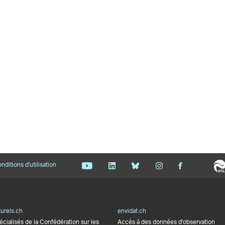
nditions d'utilisation
urels.ch
envidat.ch
écialisés de la Confédération sur les
Accès à des données d'observation