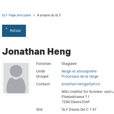
SLF Page principale
À propos du SLF
Retour
Jonathan Heng
Fonction
Stagiaire
Unité
Neige et atmosphère
Groupe
Processus de la neige
Contact
jonathan.heng(at)slf
.
ch
WSL-Institut für Schnee- und 
Flüelastrasse 11
7260 Davos Dorf
Site
SLF Davos Da C 1 47