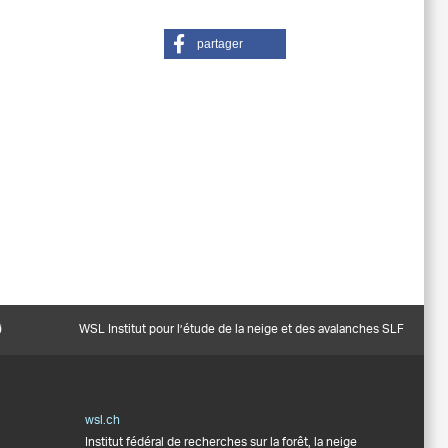
partager
WSL Institut pour l’étude de la neige et des avalanches SLF
wsl.ch
Institut fédéral de recherches sur la forêt, la neige