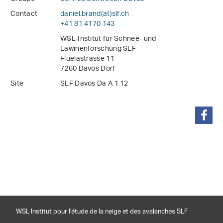
Contact
daniel.brand(at)slf
.
ch
+41 81 4170 143
WSL-Institut für Schnee- und
Lawinenforschung SLF
Flüelastrasse 11
7260 Davos Dorf
Site
SLF Davos Da A 1 12
partager
WSL Institut pour l’étude de la neige et des avalanches SLF