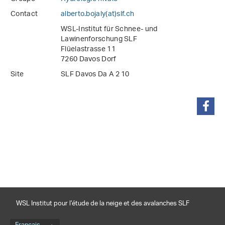
Contact
alberto.bojaly(at)slf
.
ch
WSL-Institut für Schnee- und
Lawinenforschung SLF
Flüelastrasse 11
7260 Davos Dorf
Site
SLF Davos Da A 2 10
partager
WSL Institut pour l’étude de la neige et des avalanches SLF