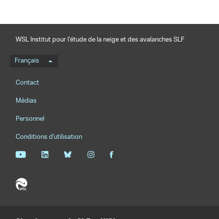
WSL Institut pour l’étude de la neige et des avalanches SLF
Menu de langue
Français
Footernavigation
Contact
Médias
Personnel
Conditions d'utilisation