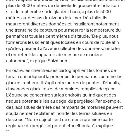
plus de 3000 mètres de dénivelé, le groupe atteindra son
site de recherche sur le glacier Thana, à plus de 5000
mètres au-dessus du niveau de la mer. Dès l'aller, ils
mesureront diverses données et installeront notamment
une trentaine de capteurs pour mesurer la température du
permafrost tous les cent mètres d'altitude. "De plus, nous
formerons les scientifiques locales en cours de route afin
qu'elles puissent à l'avenir collecter des données, installer
et entretenir les appareils de mesure de manière
autonome", explique Salzmann.
En outre, les chercheuses cartographient les formes de
terrain qui indiquent la présence de permafrost, comme les
glaciers rocheux. Il s'agit entre autres de pentes d'éboulis,
d'avancées glaciaires et de moraines remplies de glace.
L'équipe se concentre sur les endroits qui indiquent des
risques potentiels liés au dégel du pergélisol. Par exemple,
des lacs situés derrière des remparts de moraines peuvent
soudainement éclater et inonder les terres situées en
dessous. "Notre objectif est de créer la première carte
régionale du pergélisol potentiel au Bhoutan", explique