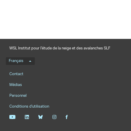
partager
WSL Institut pour l’étude de la neige et des avalanches SLF
Menu de langue
Français
Footernavigation
Contact
Médias
Personnel
Conditions d'utilisation