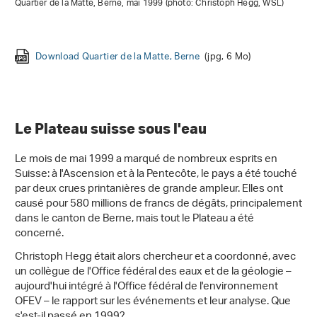
Quartier de la Matte, Berne, mai 1999 (photo: Christoph Hegg, WSL)
Kappelbrücke
Download Quartier de la Matte, Berne
Download Quartier de Gwatt, Thoune
Download Utoquai à Zurich
Download La Reuss à Lucerne
(jpg, 2 Mo)
(jpg, 2 Mo)
(jpg, 11 Mo)
(jpg, 6 Mo)
Download Entrée d'un immeuble, quartier de Gwatt
(jpg, 648
Ko)
Le Plateau suisse sous l'eau
Le mois de mai 1999 a marqué de nombreux esprits en
Suisse: à l'Ascension et à la Pentecôte, le pays a été touché
par deux crues printanières de grande ampleur. Elles ont
causé pour 580 millions de francs de dégâts, principalement
dans le canton de Berne, mais tout le Plateau a été
concerné.
Christoph Hegg était alors chercheur et a coordonné, avec
un collègue de l'Office fédéral des eaux et de la géologie –
aujourd'hui intégré à l'Office fédéral de l'environnement
OFEV – le rapport sur les événements et leur analyse. Que
s'est-il passé en 1999?