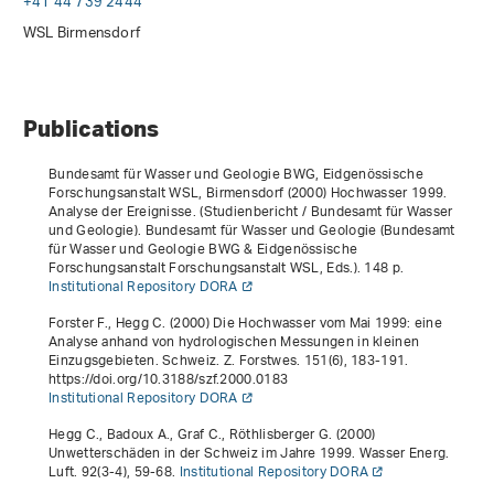
+41 44 739 2444
WSL Birmensdorf
Publications
Bundesamt für Wasser und Geologie BWG, Eidgenössische
Forschungsanstalt WSL, Birmensdorf (2000)
Hochwasser 1999.
Analyse der Ereignisse
. (Studienbericht / Bundesamt für Wasser
und Geologie). Bundesamt für Wasser und Geologie (Bundesamt
für Wasser und Geologie BWG & Eidgenössische
Forschungsanstalt Forschungsanstalt WSL, Eds.). 148 p.
Institutional Repository DORA
Forster F., Hegg C. (2000) Die Hochwasser vom Mai 1999: eine
Analyse anhand von hydrologischen Messungen in kleinen
Einzugsgebieten. Schweiz. Z. Forstwes.
151
(6), 183-191.
https://doi.org/10.3188/szf.2000.0183
Institutional Repository DORA
Hegg C., Badoux A., Graf C., Röthlisberger G. (2000)
Unwetterschäden in der Schweiz im Jahre 1999. Wasser Energ.
Luft.
92
(3-4), 59-68.
Institutional Repository DORA