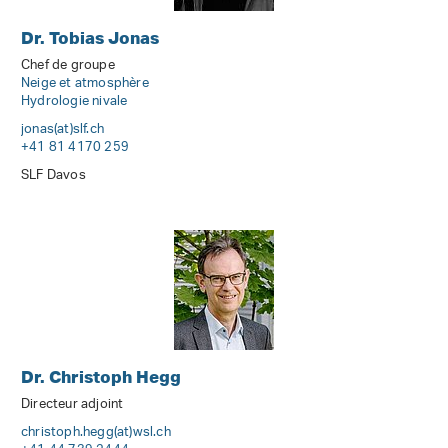
Dr. Tobias Jonas
Chef de groupe
Neige et atmosphère
Hydrologie nivale
jonas(at)slf
.
ch
+41 81 4170 259
SLF Davos
Dr. Christoph Hegg
Directeur adjoint
christoph.hegg(at)wsl
.
ch