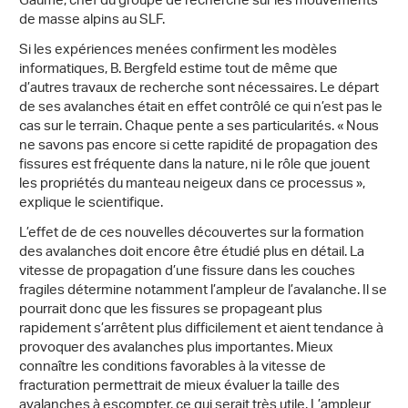
Gaume, chef du groupe de recherche sur les mouvements
de masse alpins au SLF.
Si les expériences menées confirment les modèles
informatiques, B. Bergfeld estime tout de même que
d’autres travaux de recherche sont nécessaires. Le départ
de ses avalanches était en effet contrôlé ce qui n’est pas le
cas sur le terrain. Chaque pente a ses particularités. « Nous
ne savons pas encore si cette rapidité de propagation des
fissures est fréquente dans la nature, ni le rôle que jouent
les propriétés du manteau neigeux dans ce processus »,
explique le scientifique.
L’effet de de ces nouvelles découvertes sur la formation
des avalanches doit encore être étudié plus en détail. La
vitesse de propagation d’une fissure dans les couches
fragiles détermine notamment l’ampleur de l’avalanche. Il se
pourrait donc que les fissures se propageant plus
rapidement s’arrêtent plus difficilement et aient tendance à
provoquer des avalanches plus importantes. Mieux
connaître les conditions favorables à la vitesse de
fracturation permettrait de mieux évaluer la taille des
avalanches à escompter, ce qui serait très utile. L’ampleur