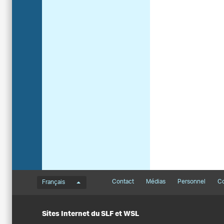
Menu de langue
Footernavigation
Contact
Médias
Personnel
Co
Français
Sites Internet du SLF et WSL