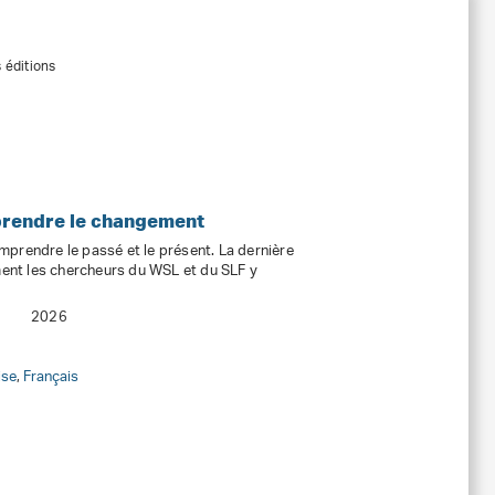
s éditions
prendre le changement
comprendre le passé et le présent. La dernière
nt les chercheurs du WSL et du SLF y
2026
ise
,
Français