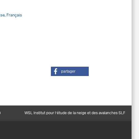
ise
,
Français
partager
WSL Institut pour l’étude de la neige et des avalanches SLF