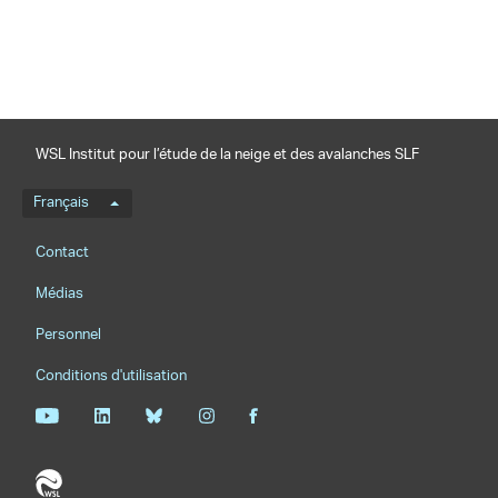
WSL Institut pour l’étude de la neige et des avalanches SLF
Menu de langue
Français
Footernavigation
Contact
Médias
Personnel
Conditions d'utilisation