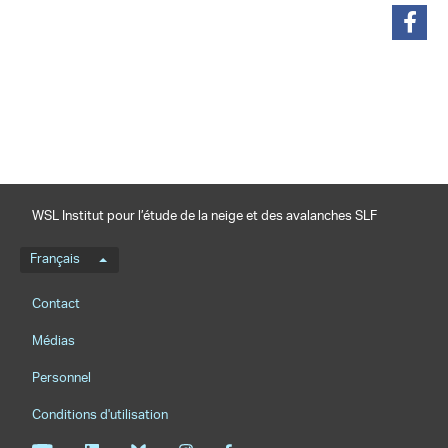
partager
WSL Institut pour l’étude de la neige et des avalanches SLF
Menu de langue
Français
Footernavigation
Contact
Médias
Personnel
Conditions d'utilisation