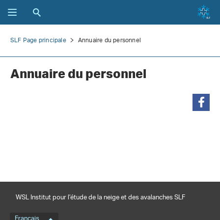
SLF Page principale
Annuaire du personnel
Annuaire du personnel
partager
WSL Institut pour l’étude de la neige et des avalanches SLF
Français