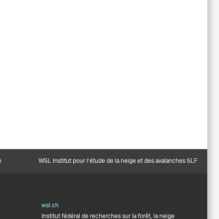
WSL Institut pour l’étude de la neige et des avalanches SLF
wsl.ch
Institut fédéral de recherches sur la forêt, la neige