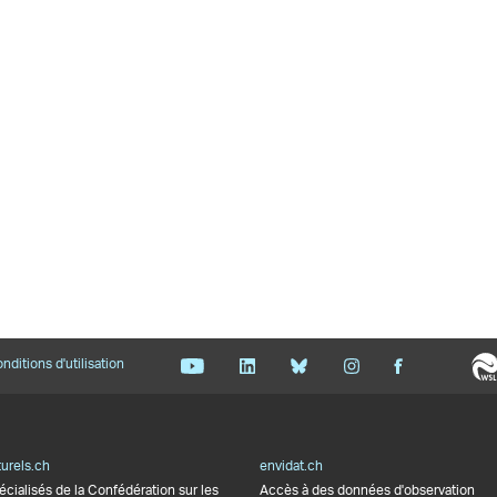
nditions d'utilisation
urels.ch
envidat.ch
écialisés de la Confédération sur les
Accès à des données d'observation