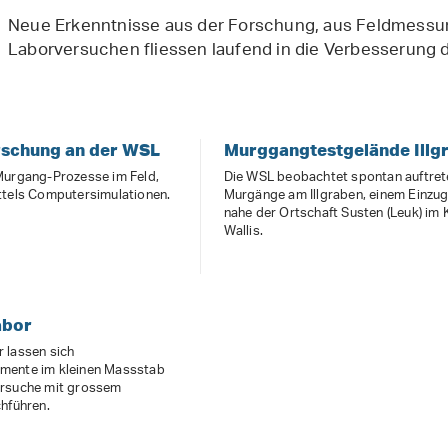
Neue Erkenntnisse aus der Forschung, aus Feldmessu
Laborversuchen fliessen laufend in die Verbesserung 
schung an der WSL
Murggangtestgelände Illg
Murgang-Prozesse im Feld,
Die WSL beobachtet spontan auftre
ttels Computersimulationen.
Murgänge am Illgraben, einem Einzu
nahe der Ortschaft Susten (Leuk) im
Wallis.
abor
 lassen sich
mente im kleinen Massstab
ersuche mit grossem
hführen.