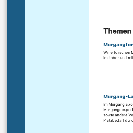
Themen
Murgangfor
Wir erforschen 
im Labor und mi
Murgang-L
Im Murganglabor
Murgangsexperi
sowie andere V
Platzbedarf durc