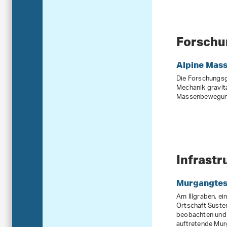
Forsch
Alpine Mas
Die Forschungsg
Mechanik gravit
Massenbewegung
Infrastr
Murgangtes
Am Illgraben, e
Ortschaft Susten
beobachten und
auftretende Mur