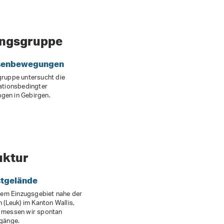
ungsgruppe
senbewegungen
ruppe untersucht die
ationsbedingter
en in Gebirgen.
uktur
tgelände
inem Einzugsgebiet nahe der
 (Leuk) im Kanton Wallis,
 messen wir spontan
gänge.