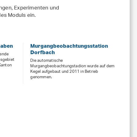
ngen, Experimenten und
des Moduls ein.
raben
Murgangbeobachtungsstation
Dorfbach
tende
gsgebiet
Die automatische
 Kanton
Murgangbeobachtungstadion wurde auf dem
Kegel aufgebaut und 2011 in Betrieb
genommen.