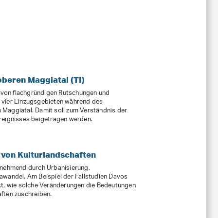
oberen Maggiatal (TI)
on von flachgründigen Rutschungen und
 vier Einzugsgebieten während des
Maggiatal. Damit soll zum Verständnis der
reignisses beigetragen werden.
 von Kulturlandschaften
unehmend durch Urbanisierung,
awandel. Am Beispiel der Fallstudien Davos
kt, wie solche Veränderungen die Bedeutungen
ften zuschreiben.