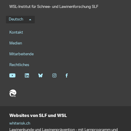
WSL-Institut für Schnee- und Lawinenforschung SLF
Sprachmenü
Deutsch
Footernavigation
Kontakt
Medien
Mitarbeitende
Rechtliches
Websites von SLF und WSL
whiterisk.ch
Lawinenkunde und Lawinenprävention - mit Lernprogramm und