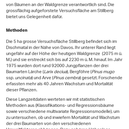
von Bäumen an der Waldgrenze verantwortlich sind. Die
grossflächig aufgeforstete Versuchsfläche am Stillberg
bietet uns Gelegenheit dafür.
Methoden
Die 5 ha grosse Versuchsfläche Stillberg befindet sich im
Dischmatal in der Nähe von Davos. Ihr unterer Rand liegt
ungefähr auf der Höhe der heutigen Waldgrenze (2075 m ü.
M.) und sie erstreckt sich bis auf 2230 m ü. M. hinauf. Im Jahr
1975 wurden dort rund 92000 Jungpflanzen der drei
Baumarten Lärche (
Larix deciua
), Bergföhre (
Pinus mugo
ssp.
uncinata
) und Arve (
Pinus cembra
) gesetzt. Forschende
erfassten mehr als 40 Jahren Wachstum und Mortalität
dieser Pflanzen.
Diese Langzeitdaten werteten wir mit statistischen
Methoden aus (Klassifikations- und Regressionsbäume
sowie verschiedene multivariate Regressionsmodelle), um
zu untersuchen, ob und inwiefern Mortalität und Wachstum
der drei Baumarten von den verschiedenen