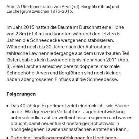
Abb. 2: Überlebensraten von Arve (rot), Bergföhre (blau) und
Lärche (grün) zwischen 1975-2015.
Im Jahr 2015 hatten die Bäume im Durschnitt eine Höhe
von 2.8m (±1.4 m) und konnten während den letzten 5
Jahren die Schneedecke weitgehend stabilisieren.
Während noch bis 30 Jahre nach der Aufforstung
zahlreiche Lawinenniedergänge aus dem unverbauten Teil
lösten, gab es kein Lawinenereignis mehr nach 2011 (Abb.
3). Viele Lärchen erreichen bereits doppelte maximale
Schneehöhe. Arven und Bergföhren sind noch kleiner,
haben aber grösseren Einfluss auf die Schneedecke.
Folgerungen
Das 40 jährige Experiment zeigt eindrücklich, wie Bäume
an der Waldgrenze im Verlauf ihrer Jugendentwicklung
unterschiedlich auf Umwelteinflüsse reagieren und was es
braucht, damit neuer funktionsfähiger Schutzwald in
hochgelegenen Lawinenanrissflächen entstehen kann.
Bisherige Handlungsempfehlungen für Hochlagen-