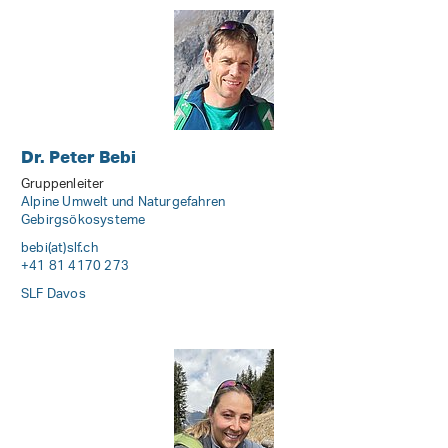
Dr. Peter Bebi
Gruppenleiter
Alpine Umwelt und Naturgefahren
Gebirgsökosysteme
bebi(at)slf
.
ch
+41 81 4170 273
SLF Davos