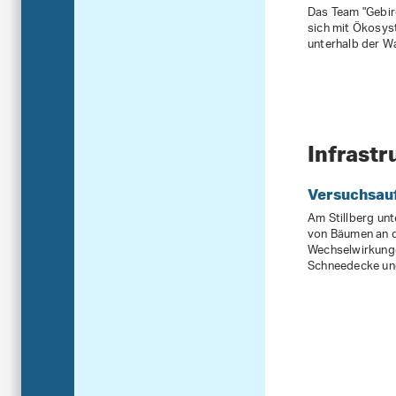
Das Team "Gebi
sich mit Ökosys
unterhalb der W
Infrastr
Versuchsauf
Am Stillberg un
von Bäumen an 
Wechselwirkung
Schneedecke un