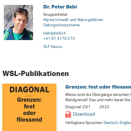
Dr. Peter Bebi
Gruppenleiter
Alpine Umwelt und Naturgefahren
Gebirgsökosysteme
bebi(at)slf
.
ch
+41 81 4170 273
SLF Davos
WSL-Publikationen
Grenzen: fest oder fliesse
Wieso sind die Übergänge zwischen
Waldgrenze? Das und mehr lesen Si
Diagonal 23/1
2023
Download
Verfügbare Sprachen:
Deutsch
,
Englis