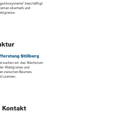
rgsökosysteme" beschäftigt
temen oberhalb und
aldgrenze.
uktur
forstung Stillberg
tersuchen wir das Wachstum
der Waldgrenze und
en zwischen Bäumen,
d Lawinen.
Kontakt