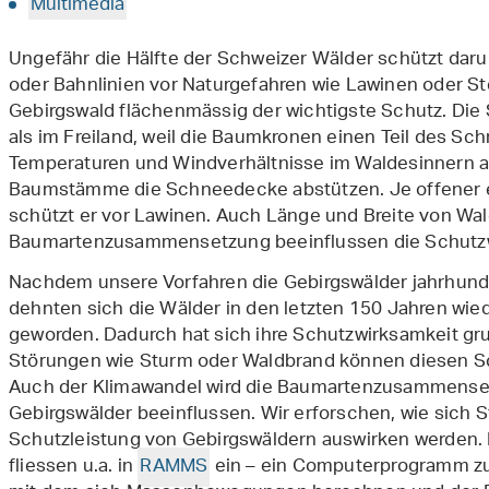
Multimedia
Ungefähr die Hälfte der Schweizer Wälder schützt daru
oder Bahnlinien vor Naturgefahren wie Lawinen oder Ste
Gebirgswald flächenmässig der wichtigste Schutz. Die 
als im Freiland, weil die Baumkronen einen Teil des Sch
Temperaturen und Windverhältnisse im Waldesinnern au
Baumstämme die Schneedecke abstützen. Je offener ei
schützt er vor Lawinen. Auch Länge und Breite von Wa
Baumartenzusammensetzung beeinflussen die Schutz
Nachdem unsere Vorfahren die Gebirgswälder jahrhunde
dehnten sich die Wälder in den letzten 150 Jahren wied
geworden. Dadurch hat sich ihre Schutzwirksamkeit gru
Störungen wie Sturm oder Waldbrand können diesen Sc
Auch der Klimawandel wird die Baumartenzusammenset
Gebirgswälder beeinflussen. Wir erforschen, wie sich 
Schutzleistung von Gebirgswäldern auswirken werden. 
fliessen u.a. in
RAMMS
ein – ein Computerprogramm zu