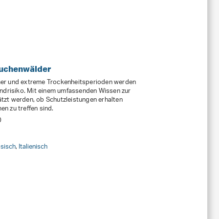
Buchenwälder
mer und extreme Trockenheitsperioden werden
andrisiko. Mit einem umfassenden Wissen zur
tzt werden, ob Schutzleistungen erhalten
n zu treffen sind.
0
sisch
,
Italienisch