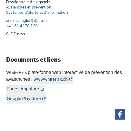
Développeur de logiciels
Avalanches et prévention
Systèmes d’alerte et d’information
andreas.egloff(at)slf
.
ch
+41 81 4170 120
SLF Davos
Documents et liens
White Risk
plate-forme web interactive de prévention des
:
www.whiterisk.ch
avalanches
iTunes Appstore
Google Playstore
partager