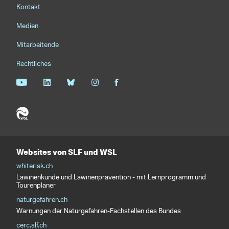
Footernavigation
Kontakt
Medien
Mitarbeitende
Rechtliches
Websites von SLF und WSL
whiterisk.ch
Lawinenkunde und Lawinenprävention - mit Lernprogramm und
Tourenplaner
naturgefahren.ch
Warnungen der Naturgefahren-Fachstellen des Bundes
cerc.slf.ch