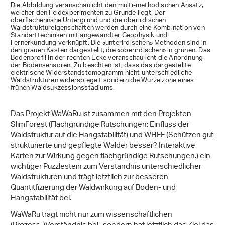
Die Abbildung veranschaulicht den multi-methodischen Ansatz,
welcher den Feldexperimenten zu Grunde liegt. Der
oberflächennahe Untergrund und die oberirdischen
Waldstruktureigenschaften werden durch eine Kombination von
Standarttechniken mit angewandter Geophysik und
Fernerkundung verknüpft. Die «unterirdischen» Methoden sind in
den grauen Kästen dargestellt, die «oberirdischen» in grünen. Das
Bodenprofil in der rechten Ecke veranschaulicht die Anordnung
der Bodensensoren. Zu beachten ist, dass das dargestellte
elektrische Widerstandstomogramm nicht unterschiedliche
Waldstrukturen widerspiegelt sondern die Wurzelzone eines
frühen Waldsukzessionsstadiums.
Das Projekt WaWaRu ist zusammen mit den Projekten
SlimForest (Flachgründige Rutschungen: Einfluss der
Waldstruktur auf die Hangstabilität) und WHFF (Schützen gut
strukturierte und gepflegte Wälder besser? Interaktive
Karten zur Wirkung gegen flachgründige Rutschungen.) ein
wichtiger Puzzlestein zum Verständnis unterschiedlicher
Waldstrukturen und trägt letztlich zur besseren
Quantitfizierung der Waldwirkung auf Boden- und
Hangstabilität bei.
WaWaRu trägt nicht nur zum wissenschaftlichen