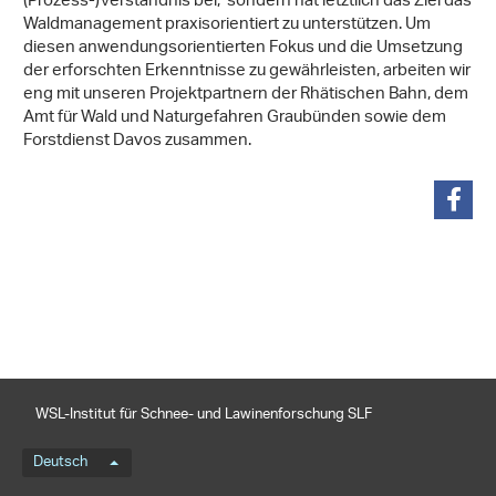
(Prozess-)Verständnis bei, sondern hat letztlich das Ziel das
Waldmanagement praxisorientiert zu unterstützen. Um
diesen anwendungsorientierten Fokus und die Umsetzung
der erforschten Erkenntnisse zu gewährleisten, arbeiten wir
eng mit unseren Projektpartnern der Rhätischen Bahn, dem
Amt für Wald und Naturgefahren Graubünden sowie dem
Forstdienst Davos zusammen.
teilen
WSL-Institut für Schnee- und Lawinenforschung SLF
Sprachmenü
Deutsch