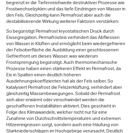
begrenzt er die Tiefenreichweite destruktiver Prozesse wie
Frostwechselzyklen und das tiefe Eindringen von Wasser in
den Fels. Gleichzeitig kann Permafrost aber auch die
destabilisierende Wirkung weiterer Faktoren verstärken:
So begünstigt Permafrost kryostatischen Druck durch
Eissegregation. Permafrosteis verhindert das Abfliessen
von Wasser in Klüften und ermöglicht beim wiedergefrieren
der Felsoberfläche die Ausbildung einer geschlossenen
Gefrierfront um dieses Wasser, was wiederum
Frostsprengung begünstigt. Auch thermomechanische
Prozesse haben einen stärkeren Effekt im Permafrost, da
Eis in Spalten einen deutlich höheren
Ausdehnungskoeffizienten hat als der Fels selber. So
katalysiert Permafrost die Felszerklüftung, verhindert aber
gleichzeitig Massenbewegungen. Sobald der Permafrost
sich aber erwärmt oder verschwindet werden die
geschaffenen Instabilitäten aktiviert. Dies geschieht in
Folge des Klimawandels, welcher nicht nur für eine
Zunahme von Durchschnittstemperaturen und extremen
Hitzeereignissen sorgt, sondern auch eine Häufung von
Starkniederschlägen im Hochgebirge verursacht. Deutlich