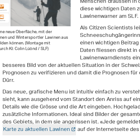
Menschen draussen in d
diese wichtigen Daten zu
Lawinenwarner am SLF.
Als Citizen Scientists l
ine neue Oberfläche, mit der
Schneeschuhgängerinne
nnen und Wintersportler Lawinen aus
einen wichtigen Beitrag
lden können. (Montage mit
rch KI: Colin Lüönd / SLF)
Daten fliessen direkt i
Lawinenwarndiensts ein.
besseres Bild von der aktuellen Situation in der Schweiz
Prognosen zu verifizieren und damit die Prognosen für 
Dürr.
Das neue, grafische Menu ist intuitiv einfach zu verste
sieht, kann ausgehend vom Standort den Anriss auf ein
Details wie die Grösse und die Art eingeben. Hochgela
zusätzliche Informationen. Ideal sind Bilder der gesa
des Gebiets, in dem sie angerissen ist. «Jede gemeld
Karte zu aktuellen Lawinen
auf der Internetseite des