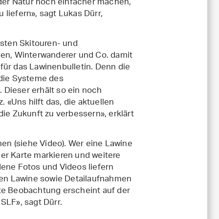
er Natur noch einfacher machen,
 liefern», sagt Lukas Dürr,
eisten Skitouren- und
n, Winterwanderer und Co. damit
 für das Lawinenbulletin. Denn die
n die Systeme des
 Dieser erhält so ein noch
. «Uns hilft das, die aktuellen
die Zukunft zu verbessern», erklärt
hen (siehe Video). Wer eine Lawine
er Karte markieren und weitere
dene Fotos und Videos liefern
mten Lawine sowie Detailaufnahmen
ete Beobachtung erscheint auf der
 SLF», sagt Dürr.