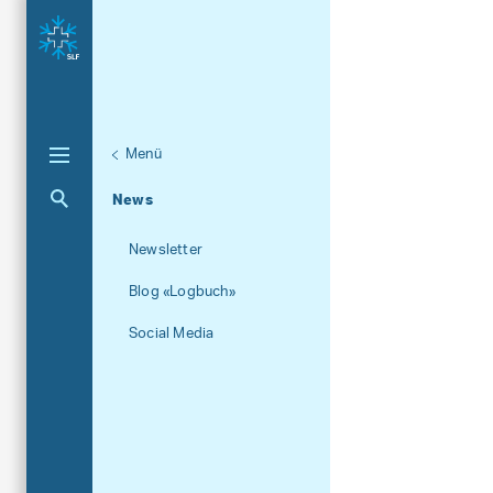
Menü
Unternaviga
Über das SLF
Aktuelle Navigation
News
Newsletter
Blog «Logbuch»
Social Media